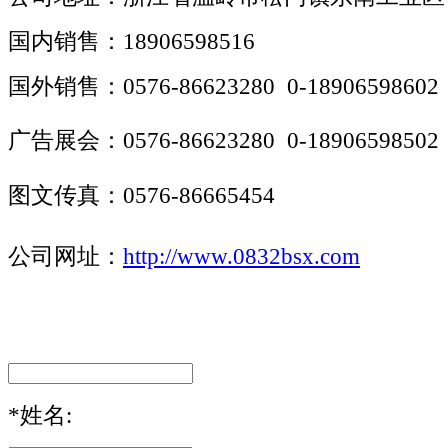
国内销售：18906598516
国外销售：0576-86623280 0-18906598602
广告展会：0576-86623280 0-18906598502
图文传真：0576-86665454
公司网址：
http://www.0832bsx.com
*
姓名: