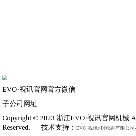
关于我们
机械自动化
机械常识
联系我们
EVO·视讯官网官方微信
子公司网址
Copyright © 2023 浙江EVO·视讯官网机械 All
Reserved.
技术支持：
EVO·视讯(中国游)有限公司