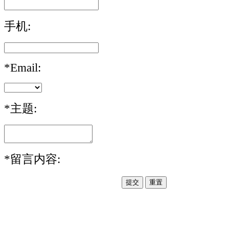
手机:
*
Email:
*
主题:
*
留言内容: