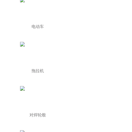
电动车
拖拉机
对焊轮毂