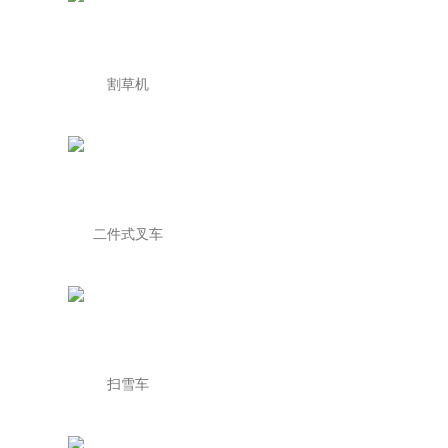
割草机
二件式叉车
扫雪车