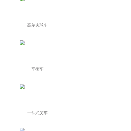
高尔夫球车
平衡车
一件式叉车