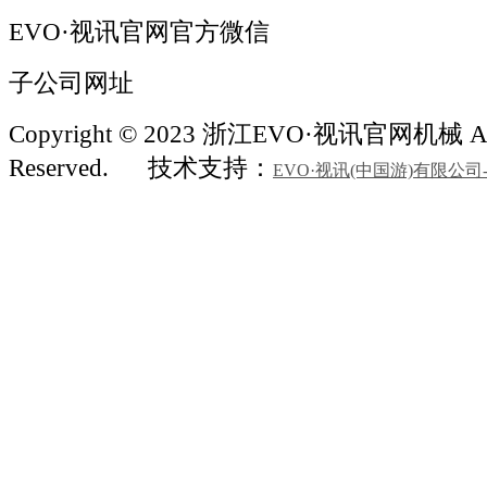
EVO·视讯官网官方微信
子公司网址
Copyright © 2023 浙江EVO·视讯官网机械 All
Reserved.
技术支持：
EVO·视讯(中国游)有限公司